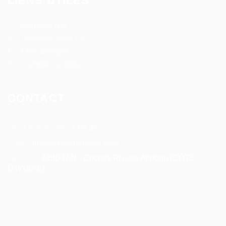
LIENS UTILES
Conseils RH
Deposez votre CV
Offre d’emploi
Compte candidat
CONTACT
Tel:
+ 225 27 22 51 88 33
Email:
infos@rosaparks-ci.com
Location:
ABIDJAN - Cocody Riviera Attoban (CÔTE
D'IVOIRE)