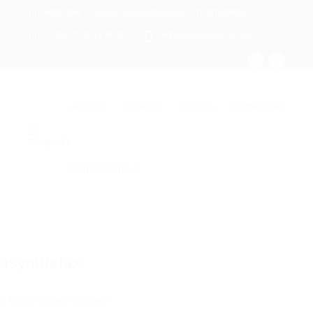
ABIDJAN - Cocody Riviera Attoban (CÔTE D'IVOIRE)
+ 225 27 22 51 88 33
infos@rosaparks-ci.com
Accueil
Services
Emplois
Partenaires
Contactez nous
asynufefax
Ajouter un avis
Suivez