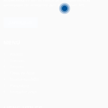
ROSAPARKS
se met au service de l’entrepreneuriat et
accompagne les entreprises dans les solutions RH.
SAVOIR PLUS
MENU
Accueil
Services
Emplois
Offres en ligne
Espace candidat
Partenaires
Contactez nous