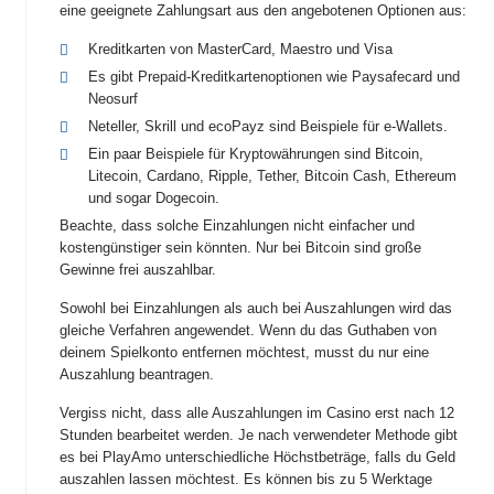
eine geeignete Zahlungsart aus den angebotenen Optionen aus:
Kreditkarten von MasterCard, Maestro und Visa
Es gibt Prepaid-Kreditkartenoptionen wie Paysafecard und
Neosurf
Neteller, Skrill und ecoPayz sind Beispiele für e-Wallets.
Ein paar Beispiele für Kryptowährungen sind Bitcoin,
Litecoin, Cardano, Ripple, Tether, Bitcoin Cash, Ethereum
und sogar Dogecoin.
Beachte, dass solche Einzahlungen nicht einfacher und
kostengünstiger sein könnten. Nur bei Bitcoin sind große
Gewinne frei auszahlbar.
Sowohl bei Einzahlungen als auch bei Auszahlungen wird das
gleiche Verfahren angewendet. Wenn du das Guthaben von
deinem Spielkonto entfernen möchtest, musst du nur eine
Auszahlung beantragen.
Vergiss nicht, dass alle Auszahlungen im Casino erst nach 12
Stunden bearbeitet werden. Je nach verwendeter Methode gibt
es bei PlayAmo unterschiedliche Höchstbeträge, falls du Geld
auszahlen lassen möchtest. Es können bis zu 5 Werktage