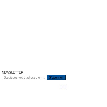
NEWSLETTER
A PROPOS