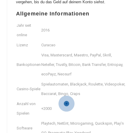
vergehen, bis du das Geld auf deinem Konto siehst.
Allgemeine Informationen
Jahr seit
2016
online
Lizenz
Curacao
Visa, Masterscard, Maestro, PayPal, Skrill,
Bankoptionen
Neteller, Trustly, Bitcoin, Bank Transfer, Entropay,
ecoPayz, Neosurf
Spielautomaten, Blackjack, Roulette, Videopoker,
Casino-Spiele
Baccarat, Bingo, Craps
Anzahl von
+2000
Spielen
Playtech, NetEnt, Microgaming, Quickspin, Play’n
Software
GO, Pragmatic Play, Yggdrasil