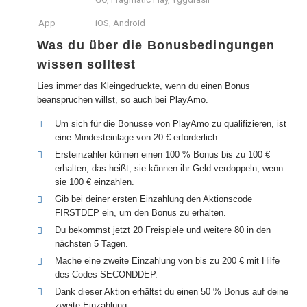
App
iOS, Android
Was du über die Bonusbedingungen
wissen solltest
Lies immer das Kleingedruckte, wenn du einen Bonus
beanspruchen willst, so auch bei PlayAmo.
Um sich für die Bonusse von PlayAmo zu qualifizieren, ist
eine Mindesteinlage von 20 € erforderlich.
Ersteinzahler können einen 100 % Bonus bis zu 100 €
erhalten, das heißt, sie können ihr Geld verdoppeln, wenn
sie 100 € einzahlen.
Gib bei deiner ersten Einzahlung den Aktionscode
FIRSTDEP ein, um den Bonus zu erhalten.
Du bekommst jetzt 20 Freispiele und weitere 80 in den
nächsten 5 Tagen.
Mache eine zweite Einzahlung von bis zu 200 € mit Hilfe
des Codes SECONDDEP.
Dank dieser Aktion erhältst du einen 50 % Bonus auf deine
zweite Einzahlung.