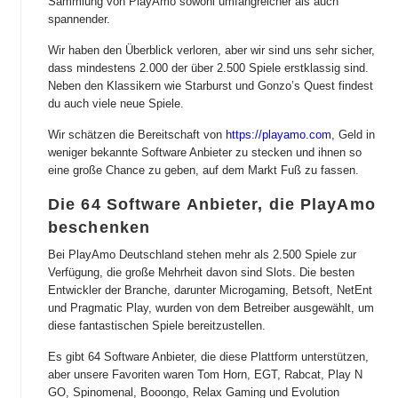
Sammlung von PlayAmo sowohl umfangreicher als auch
spannender.
Wir haben den Überblick verloren, aber wir sind uns sehr sicher,
dass mindestens 2.000 der über 2.500 Spiele erstklassig sind.
Neben den Klassikern wie Starburst und Gonzo’s Quest findest
du auch viele neue Spiele.
Wir schätzen die Bereitschaft von
https://playamo.com
, Geld in
weniger bekannte Software Anbieter zu stecken und ihnen so
eine große Chance zu geben, auf dem Markt Fuß zu fassen.
Die 64 Software Anbieter, die PlayAmo
beschenken
Bei PlayAmo Deutschland stehen mehr als 2.500 Spiele zur
Verfügung, die große Mehrheit davon sind Slots. Die besten
Entwickler der Branche, darunter Microgaming, Betsoft, NetEnt
und Pragmatic Play, wurden von dem Betreiber ausgewählt, um
diese fantastischen Spiele bereitzustellen.
Es gibt 64 Software Anbieter, die diese Plattform unterstützen,
aber unsere Favoriten waren Tom Horn, EGT, Rabcat, Play N
GO, Spinomenal, Booongo, Relax Gaming und Evolution