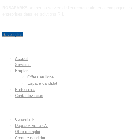
ROSAPARKS
se met au service de l’entrepreneuriat et accompagne les
entreprises dans les solutions RH.
Savoir plus
MENU
Accueil
Services
Emplois
Offres en ligne
Espace candidat
Partenaires
Contactez nous
LIENS UTILES
Conseils RH
Deposez votre CV
Offre d’emploi
Compte candidat