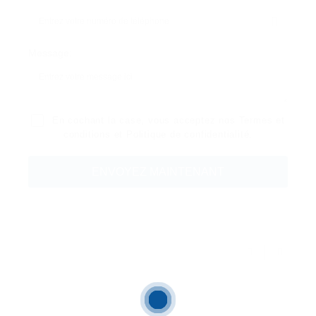
Message:
En cochant la case, vous acceptez nos
Termes et
conditions
et
Politique de confidentialité
.