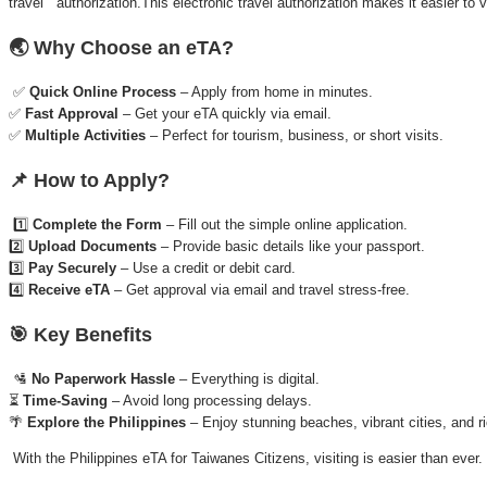
travel authorization.This electronic travel authorization makes it easier to 
🌏 Why Choose an eTA?
✅
Quick Online Process
– Apply from home in minutes.
✅
Fast Approval
– Get your eTA quickly via email.
✅
Multiple Activities
– Perfect for tourism, business, or short visits.
📌 How to Apply?
1️⃣
Complete the Form
– Fill out the simple online application.
2️⃣
Upload Documents
– Provide basic details like your passport.
3️⃣
Pay Securely
– Use a credit or debit card.
4️⃣
Receive eTA
– Get approval via email and travel stress-free.
🎯 Key Benefits
🛂
No Paperwork Hassle
– Everything is digital.
⏳
Time-Saving
– Avoid long processing delays.
🌴
Explore the Philippines
– Enjoy stunning beaches, vibrant cities, and ri
With the Philippines eTA for Taiwanes Citizens, visiting is easier than ever