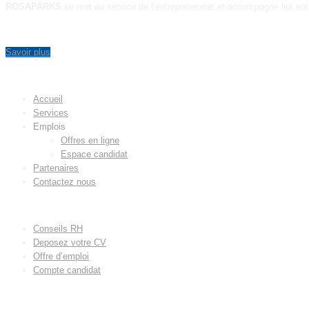
ROSAPARKS
se met au service de l’entrepreneuriat et accompagne les ent
Savoir plus
MENU
Accueil
Services
Emplois
Offres en ligne
Espace candidat
Partenaires
Contactez nous
LIENS UTILES
Conseils RH
Deposez votre CV
Offre d’emploi
Compte candidat
CONTACT