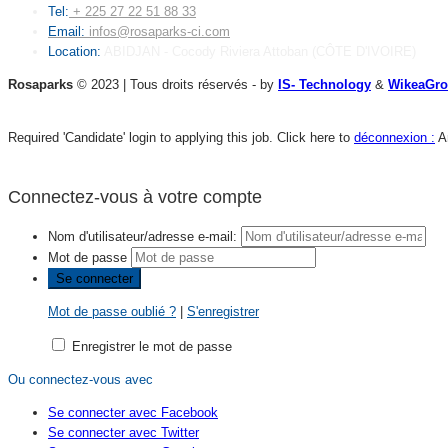
Tel:
+ 225 27 22 51 88 33
Email:
infos@rosaparks-ci.com
Location:
ABIDJAN - Cocody Riviera Attoban (CÔTE D'IVOIRE)
Rosaparks
© 2023 | Tous droits réservés - by
IS- Technology
&
WikeaGr
Required 'Candidate' login to applying this job.
Click here to
déconnexion :
A
Connectez-vous à votre compte
Nom d'utilisateur/adresse e-mail:
Mot de passe
Mot de passe oublié ?
|
S'enregistrer
Enregistrer le mot de passe
Ou connectez-vous avec
Se connecter avec Facebook
Se connecter avec Twitter