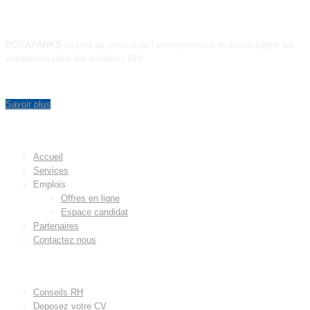
ROSAPARKS
se met au service de l’entrepreneuriat et accompagne les
entreprises dans les solutions RH.
Savoir plus
MENU
Accueil
Services
Emplois
Offres en ligne
Espace candidat
Partenaires
Contactez nous
LIENS UTILES
Conseils RH
Deposez votre CV