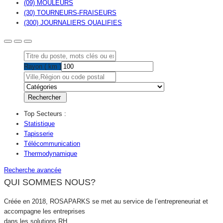
(09) MOULEURS
(30) TOURNEURS-FRAISEURS
(300) JOURNALIERS QUALIFIES
Rayon ( km )
Top Secteurs :
Statistique
Tapisserie
Télécommunication
Thermodynamique
Recherche avancée
QUI SOMMES NOUS?
Créée en 2018, ROSAPARKS se met au service de l’entrepreneuriat et
accompagne les entreprises
dans les solutions RH.