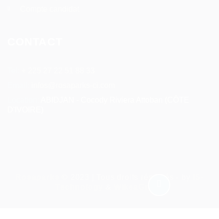
Compte candidat
CONTACT
Tel:
+ 225 27 22 51 88 33
Email:
infos@rosaparks-ci.com
Location:
ABIDJAN - Cocody Riviera Attoban (CÔTE
D'IVOIRE)
Rosaparks
© 2023 | Tous droits réservés - by
IS-
Technology
&
WikeaGroup