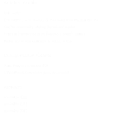
Articles récents
Hello world!
One morning, when Gregor Samsa woke from troubled dreams
See his brown belly, slightly domed and divided
Hhimself transformed in his bed into a horrible vermin
He lay on his armour-like back, and if he lifted
Commentaires récents
Sanu Redy
dans
Velobet 365
A WordPress Commenter
dans
Hello world!
Archives
novembre 2022
décembre 2017
novembre 2017