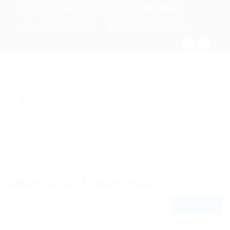
ABIDJAN - Cocody Riviera Attoban (CÔTE D'IVOIRE)
+ 225 27 22 51 88 33
infos@rosaparks-ci.com
Accueil
Services
Emplois
Partenaires
Contactez nous
Validation de la commande