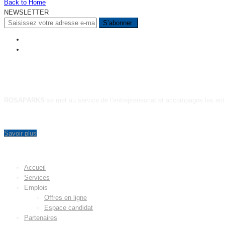
Back to Home
NEWSLETTER
A PROPOS
ROSAPARKS
se met au service de l’entrepreneuriat et accompagne les ent
Savoir plus
MENU
Accueil
Services
Emplois
Offres en ligne
Espace candidat
Partenaires