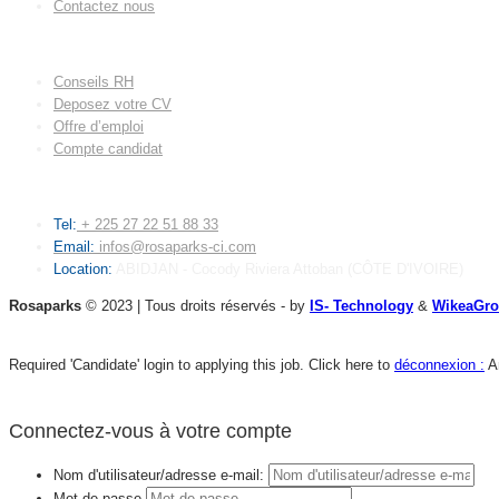
Contactez nous
LIENS UTILES
Conseils RH
Deposez votre CV
Offre d’emploi
Compte candidat
CONTACT
Tel:
+ 225 27 22 51 88 33
Email:
infos@rosaparks-ci.com
Location:
ABIDJAN - Cocody Riviera Attoban (CÔTE D'IVOIRE)
Rosaparks
© 2023 | Tous droits réservés - by
IS- Technology
&
WikeaGr
Required 'Candidate' login to applying this job.
Click here to
déconnexion :
A
Connectez-vous à votre compte
Nom d'utilisateur/adresse e-mail:
Mot de passe