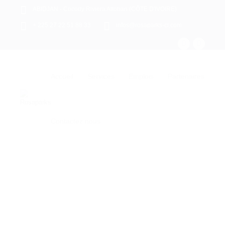
ABIDJAN - Cocody Riviera Attoban (CÔTE D'IVOIRE)
+ 225 27 22 51 88 33
infos@rosaparks-ci.com
Accueil
Services
Emplois
Partenaires
Contactez nous