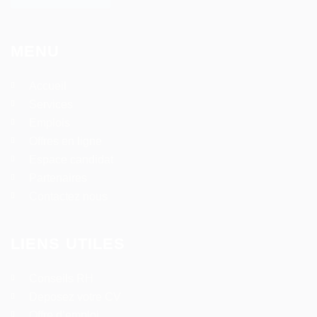
MENU
Accueil
Services
Emplois
Offres en ligne
Espace candidat
Partenaires
Contactez nous
LIENS UTILES
Conseils RH
Deposez votre CV
Offre d’emploi