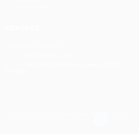
Compte candidat
CONTACT
Tel:
+ 225 27 22 51 88 33
Email:
infos@rosaparks-ci.com
Location:
ABIDJAN - Cocody Riviera Attoban (CÔTE
D'IVOIRE)
Rosaparks
© 2023 | Tous droits réservés - by
IS-
Technology
&
WikeaGroup