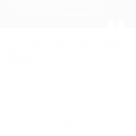
ABIDJAN - Cocody Riviera Attoban (CÔTE D'IVOIRE)
+ 225 27 22 51 88 33
infos@rosaparks-ci.com
Accueil
Services
Emplois
Partenaires
Contactez nous