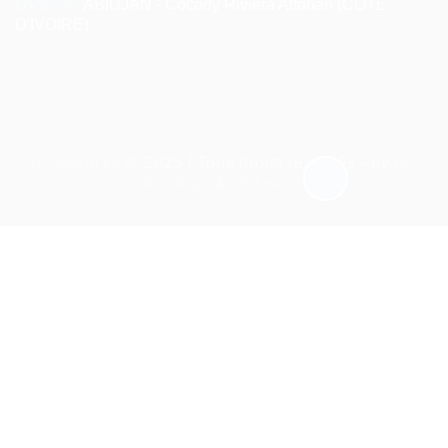
Location:
ABIDJAN - Cocody Riviera Attoban (CÔTE
D'IVOIRE)
Rosaparks
© 2023 | Tous droits réservés - by
IS-
Technology
&
WikeaGroup