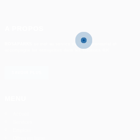
A PROPOS
ROSAPARKS
se met au service de l’entrepreneuriat et
accompagne les entreprises dans les solutions RH.
SAVOIR PLUS
MENU
Accueil
Services
Emplois
Offres en ligne