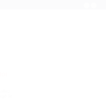
oi
illez
agé le