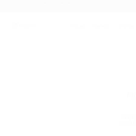
ABIDJAN - Cocody Riviera Attoban (CÔTE D'IVOIRE)
+ 225 2
Accueil
Services
Emplois
N
Impo
conta