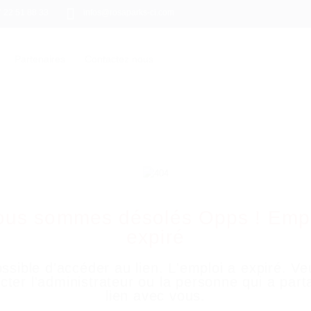
7 22 51 88 33
infos@rosaparks-ci.com
Partenaires
Contactez nous
ous sommes désolés Opps ! Empl
expiré
ssible d'accéder au lien. L'emploi a expiré. Veu
cter l'administrateur ou la personne qui a part
lien avec vous.