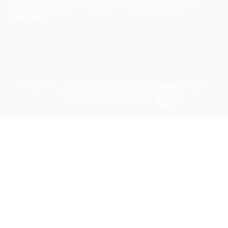
Location:
ABIDJAN - Cocody Riviera Attoban (CÔTE
D'IVOIRE)
Rosaparks
© 2023 | Tous droits réservés - by
IS-
Technology
&
WikeaGroup