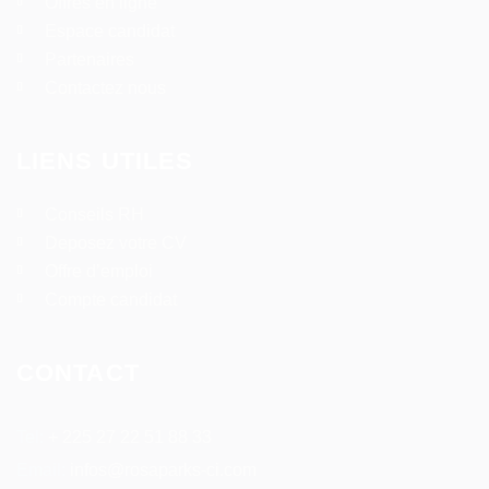
Offres en ligne
Espace candidat
Partenaires
Contactez nous
LIENS UTILES
Conseils RH
Deposez votre CV
Offre d’emploi
Compte candidat
CONTACT
Tel:
+ 225 27 22 51 88 33
Email:
infos@rosaparks-ci.com