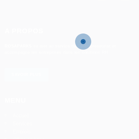
A PROPOS
ROSAPARKS
se met au service de l’entrepreneuriat et
accompagne les entreprises dans les solutions RH.
SAVOIR PLUS
MENU
Accueil
Services
Emplois