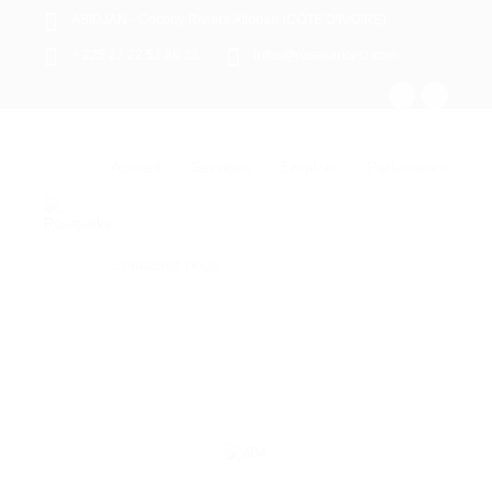
ABIDJAN - Cocody Riviera Attoban (CÔTE D'IVOIRE)
+ 225 27 22 51 88 33
infos@rosaparks-ci.com
Accueil
Services
Emplois
Partenaires
Contactez nous