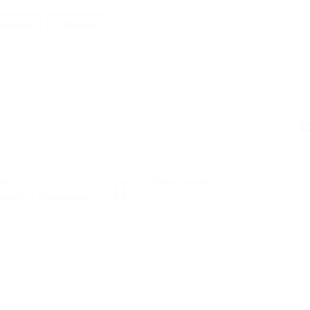
 un avis
Suivez
C
teur
Offres d'emploi
mètre / Topographe
0