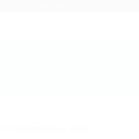
7 22 51 88 33
infos@rosaparks-ci.com
Partenaires
Contactez nous
нт пластиковых окон