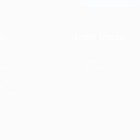
NU
LIENS UTILES
cueil
Conseils RH
rvices
Deposez votre CV
plois
Offre d’emploi
fres en ligne
Compte candidat
pace candidat
rtenaires
ntactez nous