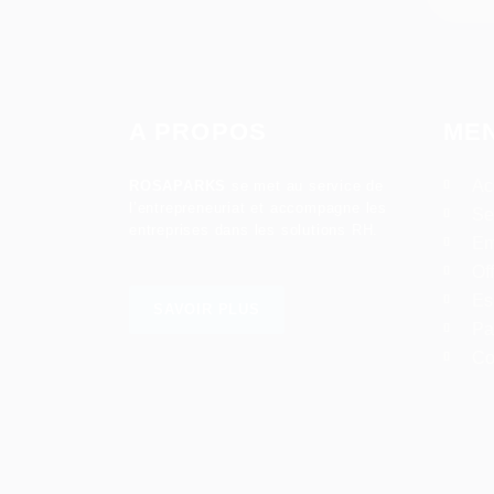
A PROPOS
ME
Ac
ROSAPARKS
se met au service de
l’entrepreneuriat et accompagne les
Se
entreprises dans les solutions RH.
Em
Of
Es
SAVOIR PLUS
Pa
Co