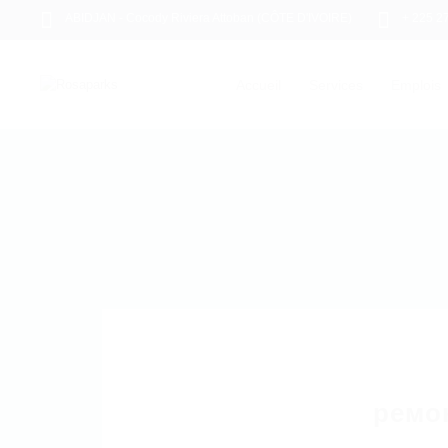
ABIDJAN - Cocody Riviera Attoban (CÔTE D'IVOIRE)
+ 225 2
Accueil
Services
Emplois
ремо