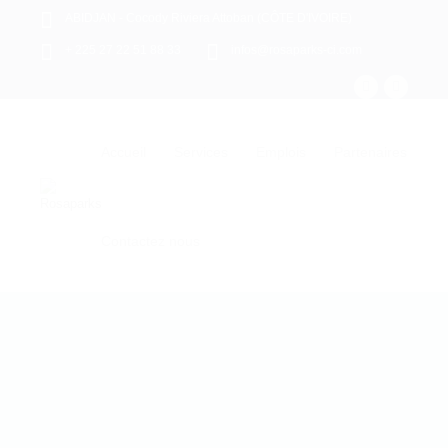
ABIDJAN - Cocody Riviera Attoban (CÔTE D'IVOIRE)
+ 225 27 22 51 88 33
infos@rosaparks-ci.com
Accueil
Services
Emplois
Partenaires
Contactez nous