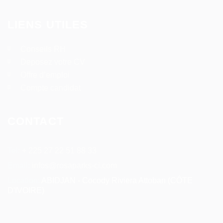
LIENS UTILES
Conseils RH
Deposez votre CV
Offre d’emploi
Compte candidat
CONTACT
Tel:
+ 225 27 22 51 88 33
Email:
infos@rosaparks-ci.com
Location:
ABIDJAN - Cocody Riviera Attoban (CÔTE
D'IVOIRE)