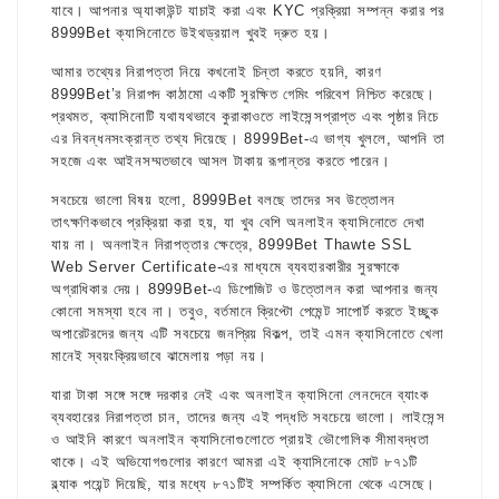
যাবে। আপনার অ্যাকাউন্ট যাচাই করা এবং KYC প্রক্রিয়া সম্পন্ন করার পর
8999Bet ক্যাসিনোতে উইথড্রয়াল খুবই দ্রুত হয়।
আমার তথ্যের নিরাপত্তা নিয়ে কখনোই চিন্তা করতে হয়নি, কারণ
8999Bet’র নিরাপদ কাঠামো একটি সুরক্ষিত গেমিং পরিবেশ নিশ্চিত করেছে।
প্রথমত, ক্যাসিনোটি যথাযথভাবে কুরাকাওতে লাইসেন্সপ্রাপ্ত এবং পৃষ্ঠার নিচে
এর নিবন্ধনসংক্রান্ত তথ্য দিয়েছে। 8999Bet-এ ভাগ্য খুললে, আপনি তা
সহজে এবং আইনসম্মতভাবে আসল টাকায় রূপান্তর করতে পারেন।
সবচেয়ে ভালো বিষয় হলো, 8999Bet বলছে তাদের সব উত্তোলন
তাৎক্ষণিকভাবে প্রক্রিয়া করা হয়, যা খুব বেশি অনলাইন ক্যাসিনোতে দেখা
যায় না। অনলাইন নিরাপত্তার ক্ষেত্রে, 8999Bet Thawte SSL
Web Server Certificate-এর মাধ্যমে ব্যবহারকারীর সুরক্ষাকে
অগ্রাধিকার দেয়। 8999Bet-এ ডিপোজিট ও উত্তোলন করা আপনার জন্য
কোনো সমস্যা হবে না। তবুও, বর্তমানে ক্রিপ্টো পেমেন্ট সাপোর্ট করতে ইচ্ছুক
অপারেটরদের জন্য এটি সবচেয়ে জনপ্রিয় বিকল্প, তাই এমন ক্যাসিনোতে খেলা
মানেই স্বয়ংক্রিয়ভাবে ঝামেলায় পড়া নয়।
যারা টাকা সঙ্গে সঙ্গে দরকার নেই এবং অনলাইন ক্যাসিনো লেনদেনে ব্যাংক
ব্যবহারের নিরাপত্তা চান, তাদের জন্য এই পদ্ধতি সবচেয়ে ভালো। লাইসেন্স
ও আইনি কারণে অনলাইন ক্যাসিনোগুলোতে প্রায়ই ভৌগোলিক সীমাবদ্ধতা
থাকে। এই অভিযোগগুলোর কারণে আমরা এই ক্যাসিনোকে মোট ৮৭১টি
ব্ল্যাক পয়েন্ট দিয়েছি, যার মধ্যে ৮৭১টিই সম্পর্কিত ক্যাসিনো থেকে এসেছে।