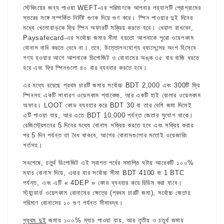
স্টেকিংয়ের জন্য পাওয়া WEFT-এর পরিমাণকে আপনার লয়্যালটি প্রোগ্রামের
স্তরের সঙ্গে সম্পর্কিত নির্দিষ্ট গুণক দিয়ে গুণ করে। স্পিন পাওয়ার দুই দিনের
মধ্যে খেলোয়াড়কে ফ্রি স্পিন অফারটি সক্রিয় করতে হবে। খেয়াল রাখবেন,
Paysafecard-এর সর্বোচ্চ জমার সীমা হয়তো আপনাকে পুরো ওয়েলকাম
বোনাস দাবি করতে দেবে না। তবে, উত্তোলনযোগ্য ব্যালেন্সের অংশ হিসেবে
গণ্য হওয়ার আগে আপনাকে ডিপোজিট ও বোনাসের অঙ্ক ৩৫ বার বাজি ধরতে
হবে এবং ফ্রি স্পিনগুলো ৪০ বার ব্যবহার করতে হবে।
এর মধ্যে রয়েছে প্রথম চারটি জমায় সর্বোচ্চ BDT 2,000 এবং 300টি ফ্রি
স্পিনসহ একটি সাধারণ ওয়েলকাম প্যাকেজ, আর একটি হাই রোলার ওয়েলকাম
অফার। LOOT কোড ব্যবহার করে BDT 30 বা তার বেশি জমা দিলেই
এটি পাওয়া যায়, আর এতে BDT 10,000 পর্যন্ত জেতার সুযোগ থাকে।
রেজিস্ট্রেশনের 5 দিনের মধ্যে বোনাস সক্রিয় করতে হবে এবং সক্রিয় করার
পর 5 দিন পর্যন্ত তা বৈধ থাকবে, আগের বোনাসগুলোর মতোই ওয়েজারিং
শর্তসহ।
সবশেষে, চতুর্থ ডিপোজিট এই স্বাগত পর্বের সমাপ্তি ঘটায় আরেকটি ১০০%
ম্যাচ বোনাস দিয়ে, এবার যার সর্বোচ্চ সীমা BDT 4100 বা 1 BTC
পর্যন্ত, এবং এটি « 4DEP » কোড ব্যবহার করে রিডিম করা যাবে।
স্ট্যান্ডার্ড ওয়েলকাম বোনাসের ক্ষেত্রে (প্রথম চারটি জমা), সর্বোচ্চ জেতার
পরিমাণ বোনাসের ১০ গুণ পর্যন্ত সীমাবদ্ধ।
প্রথম দুই
জমায় ১০০% ম্যাচ পাওয়া যায়, আর তৃতীয় ও চতুর্থ জমায়