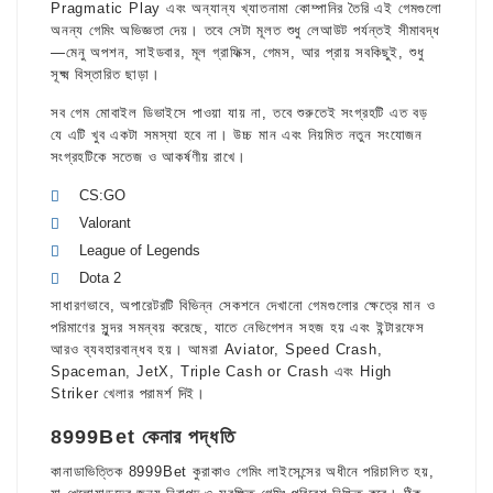
Pragmatic Play এবং অন্যান্য খ্যাতনামা কোম্পানির তৈরি এই গেমগুলো
অনন্য গেমিং অভিজ্ঞতা দেয়। তবে সেটা মূলত শুধু লেআউট পর্যন্তই সীমাবদ্ধ
—মেনু অপশন, সাইডবার, মূল গ্রাফিক্স, গেমস, আর প্রায় সবকিছুই, শুধু
সূক্ষ্ম বিস্তারিত ছাড়া।
সব গেম মোবাইল ডিভাইসে পাওয়া যায় না, তবে শুরুতেই সংগ্রহটি এত বড়
যে এটি খুব একটা সমস্যা হবে না। উচ্চ মান এবং নিয়মিত নতুন সংযোজন
সংগ্রহটিকে সতেজ ও আকর্ষণীয় রাখে।
CS:GO
Valorant
League of Legends
Dota 2
সাধারণভাবে, অপারেটরটি বিভিন্ন সেকশনে দেখানো গেমগুলোর ক্ষেত্রে মান ও
পরিমাণের সুন্দর সমন্বয় করেছে, যাতে নেভিগেশন সহজ হয় এবং ইন্টারফেস
আরও ব্যবহারবান্ধব হয়। আমরা Aviator, Speed Crash,
Spaceman, JetX, Triple Cash or Crash এবং High
Striker খেলার পরামর্শ দিই।
8999Bet কেনার পদ্ধতি
কানাডাভিত্তিক 8999Bet কুরাকাও গেমিং লাইসেন্সের অধীনে পরিচালিত হয়,