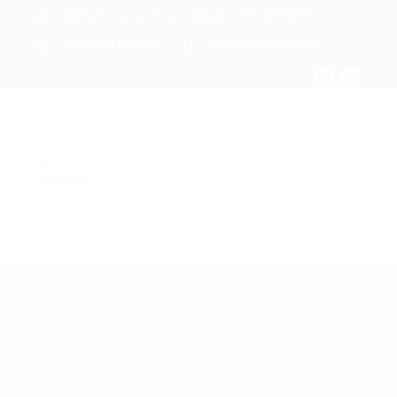
ABIDJAN - Cocody Riviera Attoban (CÔTE D'IVOIRE)
+ 225 27 22 51 88 33
infos@rosaparks-ci.com
Accueil
Services
Emplois
Partenaires
Contactez nous