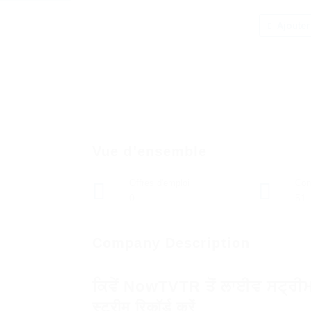
Ajouter
Vue d'ensemble
Offres d'emploi
Con
0
51
Company Description
ਕਿਵੇਂ NowTVTR ਤੋਂ ਲਾਈਵ ਸਟ੍ਰੀ
स्ट्रीम रिकॉर्ड करें