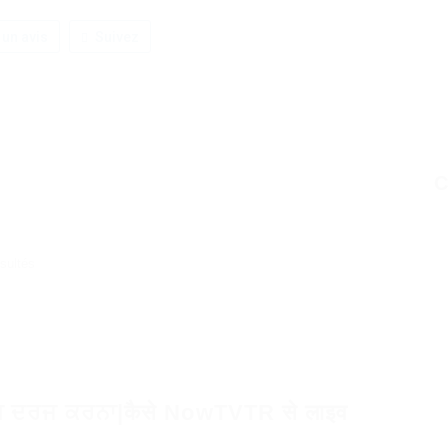
 un avis
Suivez
C
sultés
ਮ ਦਰਜ ਕਰਨਾ|कैसे NowTVTR से लाइव