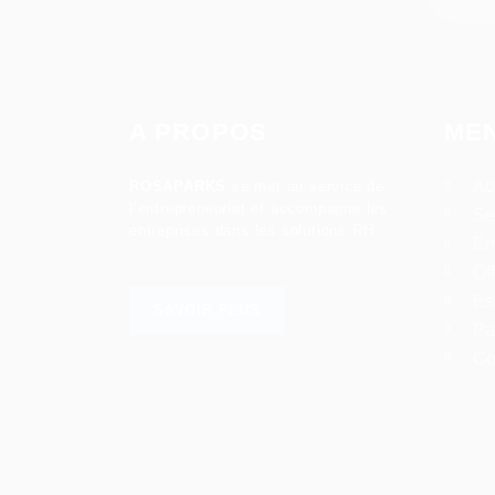
A PROPOS
ME
Ac
ROSAPARKS
se met au service de
l’entrepreneuriat et accompagne les
Se
entreprises dans les solutions RH.
Em
Of
Es
SAVOIR PLUS
Pa
Co