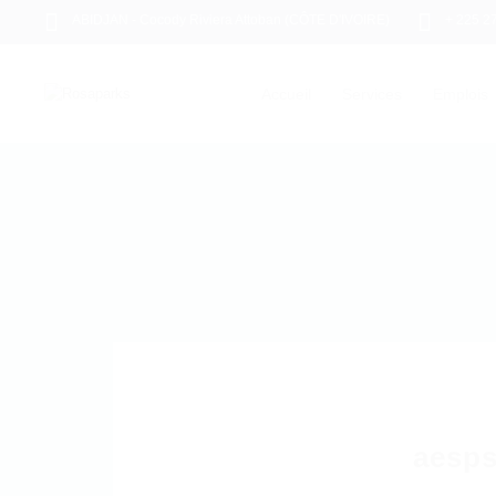
ABIDJAN - Cocody Riviera Attoban (CÔTE D'IVOIRE)
+ 225 2
Accueil
Services
Emplois
aesps