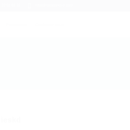
7 22 51 88 33
infos@rosaparks-ci.com
Partenaires
Contactez nous
ieskd