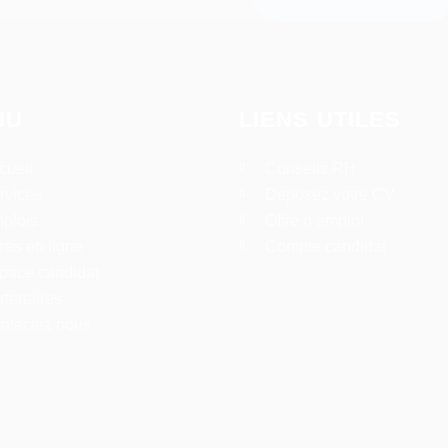
NU
LIENS UTILES
cueil
Conseils RH
rvices
Deposez votre CV
plois
Offre d’emploi
fres en ligne
Compte candidat
pace candidat
rtenaires
ntactez nous