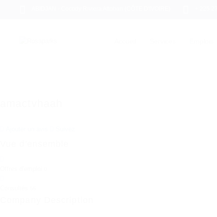
ABIDJAN - Cocody Riviera Attoban (CÔTE D'IVOIRE)
+ 225 2
Accueil
Services
Emplois
amactvhaah
Ajouter un avis
Suivez
Vue d'ensemble
Offres d'emploi
0
Consultés
56
Company Description