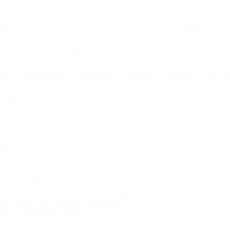
tv en andere sites opnemen, klik hier: https://r
 om uw favoriete programma’s of evenementen te bewaren voor later
men is
RecStreams
. Dit programma is specifiek ontworpen om het 
e nemen:
at.
p.
r zijn er een paar:
el livestreams te capturen als uit te zenden.
beurt en kan ook livestreams vastleggen.
en van uw opgenomen inhoud.
HTV opnemen. Of u nu voor RecStreams kiest of andere opties overw