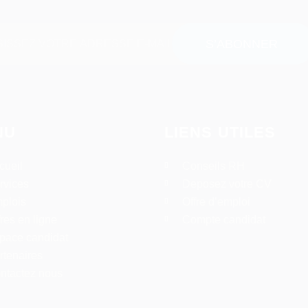
NU
LIENS UTILES
cueil
Conseils RH
rvices
Deposez votre CV
plois
Offre d’emploi
fres en ligne
Compte candidat
pace candidat
rtenaires
ntactez nous