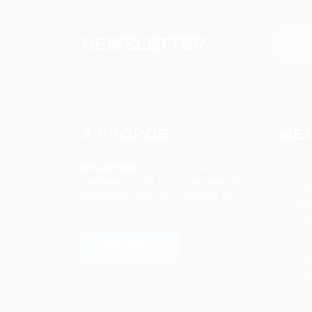
NEWSLETTER
A PROPOS
ME
Ac
ROSAPARKS
se met au service de
l’entrepreneuriat et accompagne les
Se
entreprises dans les solutions RH.
Em
Of
Es
SAVOIR PLUS
Pa
Co