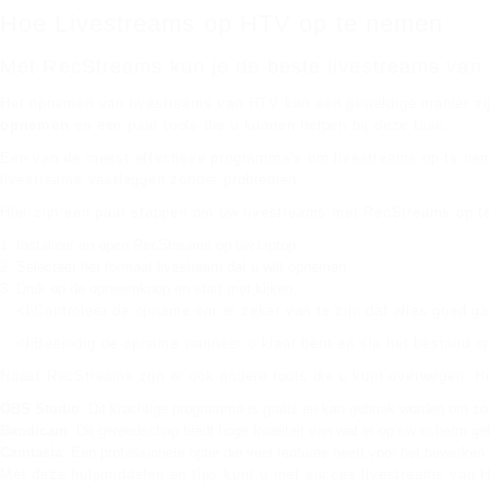
Hoe Livestreams op HTV op te nemen
Met RecStreams kun je de beste livestreams van h
Het opnemen van livestreams van HTV kan een geweldige manier zijn
opnemen
en een paar tools die u kunnen helpen bij deze taak.
Een van de meest effectieve programma’s om livestreams op te ne
livestreams vastleggen zonder problemen.
Hier zijn een paar stappen om uw livestreams met RecStreams op t
Installeer en open RecStreams op uw laptop.
Selecteer het formaat livestream dat u wilt opnemen.
Druk op de opneemknop en start met kijken.
<liControleer de opname om er zeker van te zijn dat alles goed ga
<liBeëindig de opname wanneer u klaar bent en sla het bestand o
Naast RecStreams zijn er ook andere tools die u kunt overwegen. Hie
OBS Studio
: Dit krachtige programma is gratis en kan gebruik worden om zow
Bandicam
: Dit gereedschap biedt hoge kwaliteit van wat er op uw scherm ge
Camtasia
: Een professionele optie die veel features heeft voor het bewerk
Met deze hulpmiddelen en tips kunt u met succes livestreams van 