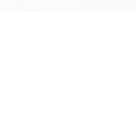
7 22 51 88 33
infos@rosaparks-ci.com
Partenaires
Contactez nous