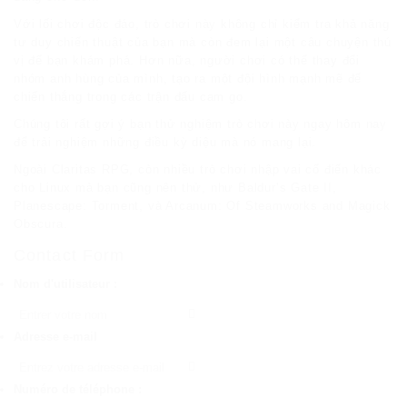
Với lối chơi độc đáo, trò chơi này không chỉ kiểm tra khả năng
tư duy chiến thuật của bạn mà còn đem lại một câu chuyện thú
vị để bạn khám phá. Hơn nữa, người chơi có thể thay đổi
nhóm anh hùng của mình, tạo ra một đội hình mạnh mẽ để
chiến thắng trong các trận đấu cam go.
Chúng tôi rất gợi ý bạn thử nghiệm trò chơi này ngay hôm nay
để trải nghiệm những điều kỳ diệu mà nó mang lại.
Ngoài Claritas RPG, còn nhiều trò chơi nhập vai cổ điển khác
cho Linux mà bạn cũng nên thử, như Baldur’s Gate II,
Planescape: Torment, và Arcanum: Of Steamworks and Magick
Obscura.
Contact Form
Nom d'utilisateur :
Adresse e-mail
Numéro de téléphone :