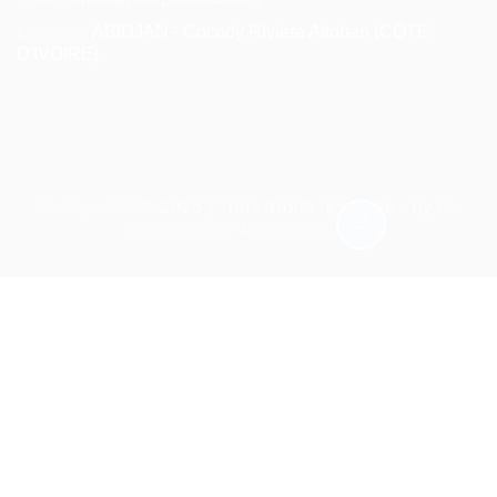
Location:
ABIDJAN - Cocody Riviera Attoban (CÔTE
D'IVOIRE)
Rosaparks
© 2023 | Tous droits réservés - by
IS-
Technology
&
WikeaGroup
Required 'Candidate' login to applying this job.
Click here to
déconnexion :
And try again