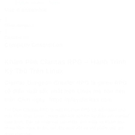
Ajouter un avis
Suivez
Vue d'ensemble
Offres d'emploi
0
Consultés
135
Company Description
Khám Phá Claritas RPG – Hành Trình
Kỳ Thú Trên Linux
Claritas Dungeon Crawler RPG là game RPG
cổ điển xuất sắc nhất trên Linux mà bạn nên
thử! Chơi ngay: https://playclaritas.com
Trò Chơi Claritas RPG là một trò chơi RPG cổ điển dành cho
máy tính chạy Linux, mang đến trải nghiệm kỳ diệu với combat
theo lượt. Bạn sẽ nhập vai vào nhiều anh hùng và khám phá
nhiều hầm ngục bí ẩn, nơi đầy quái vật và vật phẩm quý giá
đang chờ đón.