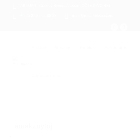
ABIDJAN - Cocody Riviera Attoban (CÔTE D'IVOIRE)
+ 225 27 22 51 88 33
infos@rosaparks-ci.com
Accueil
Services
Emplois
Partenaires
Contactez nous
amakzoytoj