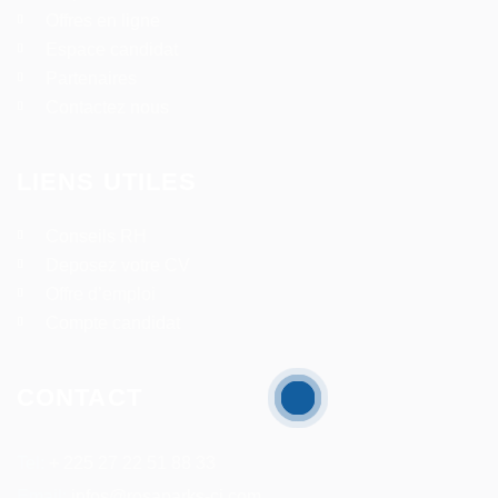
Offres en ligne
Espace candidat
Partenaires
Contactez nous
LIENS UTILES
Conseils RH
Deposez votre CV
Offre d’emploi
Compte candidat
CONTACT
Tel:
+ 225 27 22 51 88 33
Email:
infos@rosaparks-ci.com