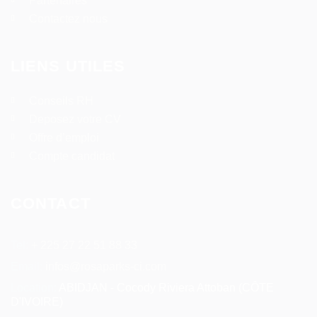
Partenaires
Contactez nous
LIENS UTILES
Conseils RH
Deposez votre CV
Offre d’emploi
Compte candidat
CONTACT
Tel:
+ 225 27 22 51 88 33
Email:
infos@rosaparks-ci.com
Location:
ABIDJAN - Cocody Riviera Attoban (CÔTE
D'IVOIRE)