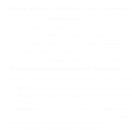
Hoe je HiPlayer livestreams kunt opnemen
Download en installeer
RecStreams
op je computer.
Start het programma en navigeer naar de optie om een nieuwe opnam
Plak de link van de HiPlayer livestream in het opgegeven veld.
Stel de opname-instellingen aan, zoals de video- en audiokwaliteit.
Druk op de opnameknop en laat RecStreams zijn werk doen.
Als de livestream is afgelopen, beëindig je de opname en bewaar het
Alternatieve programma’s en methodes
<pNaast RecStreams zijn er ook andere programma's die je ku
OBS Studio
– Een krachtige open-source tool voor streaming en 
Streamlabs
– Een gebruiksvriendelijke tool die zich richt op stre
nemen.
Bandicam
– Een effectieve software voor het vastleggen van sche
Met deze tools kun je moeiteloos manier livestreams vastlegg
referentie. Vergeet niet om altijd de licentie van de content di
met het opnemen van je favoriete livestreams!