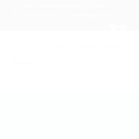
ABIDJAN - Cocody Riviera Attoban (CÔTE D'IVOIRE)
+ 225 27 22 51 88 33
infos@rosaparks-ci.com
Accueil
Services
Emplois
Partenaires
Contactez nous