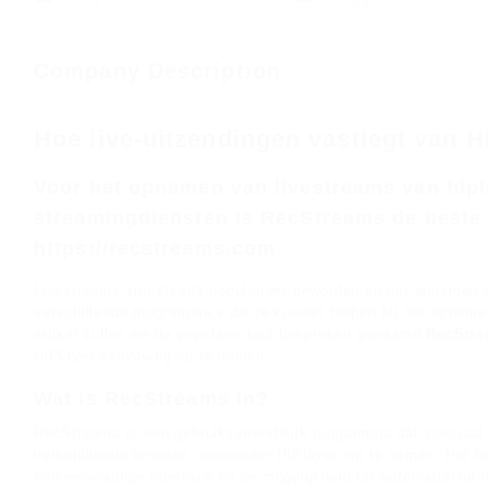
0
53
Company Description
Hoe live-uitzendingen vastlegt van H
Voor het opnemen van livestreams van hipl
streamingdiensten is RecStreams de beste k
https://recstreams.com
Livestreams zijn steeds populairder geworden en het opnemen er
verschillende programma’s die je kunnen helpen bij het opneme
artikel zullen we de populaire tool bespreken genaamd
RecStr
HiPlayer eenvoudig op te nemen.
Wat is RecStreams in?
RecStreams is een gebruiksvriendelijk programma dat speciaal
verschillende bronnen, waaronder HiPlayer, op te nemen. Het bie
een eenvoudige interface en de mogelijkheid tot automatische