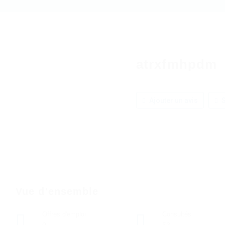
atrxfmhpdm
Ajouter un avis
S
Vue d'ensemble
Offres d'emploi
Consultés