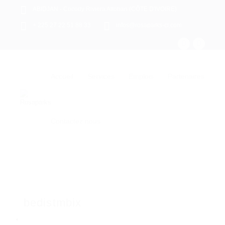
ABIDJAN - Cocody Riviera Attoban (CÔTE D'IVOIRE)
+ 225 27 22 51 88 33
infos@rosaparks-ci.com
Accueil
Services
Emplois
Partenaires
Contactez nous
bedistmbix