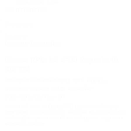
Ajouter un avis
Suivez
Vue d'ensemble
Offres d'emploi
0
Consultés
155
Company Description
Claritas RPG: एक अनोखा Roguelite गेम
iOS साठी
आयओएसवरील सर्वोत्तम रोगलाइट म्हणजे Claritas
Dungeon Crawler RPG! आजच खेळा:
https://playclaritas.com
आपण खेल प्रेमी असाल, तर Claritas RPG हे तुमच्या खेळण्याची आवड एक
उत्कृष्ट गेम आहे. हा roguelite गेम iOS साठी उपलब्ध आहे, कंपनीमध्ये परत टर्न-
आधारित लढाईचा अनुभव आहे. आपण विविध नायक निवडू शकता, ज्यामुळे प्रत्येक
खेळाचा अनुभव अनन्य बनतो.