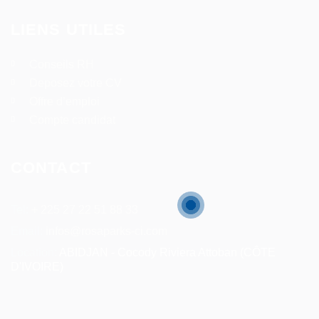
LIENS UTILES
Conseils RH
Deposez votre CV
Offre d’emploi
Compte candidat
CONTACT
Tel:
+ 225 27 22 51 88 33
Email:
infos@rosaparks-ci.com
Location:
ABIDJAN - Cocody Riviera Attoban (CÔTE
D'IVOIRE)