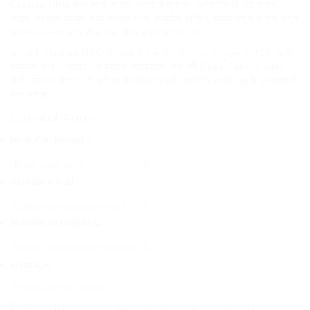
Claritas RPG मध्ये बरेच कोठारे आहेत जे तुम्हाला अन्वेषणासाठी भेट द्यायचे
आहेत. प्रत्येक कोठारे मध्ये सामना आणि आकर्षक खजिना आहे ज्यामुळे हा गेम संपूर्ण
आपल्या अन्वेषण क्षेत्रातील शोध आणि संपूर्ण अनुभव देते.
जर तुम्ही Claritas RPG ची तासांची मजा घेतली असेल तर, तुम्हाला iOS साठी
उपलब्ध अन्य रोग्लाइट गेम देखील आवडतील, जसे की Dead Cells, Hades
आणि स्लेय द स्पायर. हे सर्व गेम नियंत्रित लढाई, अद्वितीय नायक, आणि अन्वेषणाची
मजा देतात.
Contact Form
Nom d'utilisateur :
Adresse e-mail
Numéro de téléphone :
Message:
En cochant la case, vous acceptez nos
Termes et