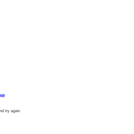
oup
nd try again