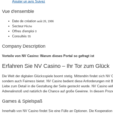
Ajouter un avis
Suivez
Vue d'ensemble
Date de création
août 26, 1986
Secteur
Pêche
Offres d'emploi
0
Consultés
55
Company Description
Vorteile von NV Casino: Warum dieses Portal so gefragt ist
Erfahren Sie NV Casino – Ihr Tor zum Glück
Die Welt der digitalen Glücksspiele boomt stetig. Mittendrin findet sich N
sondern auch Fairness bietet. NV Casino bedient diese Anforderungen mit Br
Liebe zum Detail in die Gestaltung der Seite gesteckt wurde. NV Casino wi
Adrenalinstoß und natürlich die Chance auf große Gewinne. In diesem Prozes
Games & Spielspaß
Innerhalb von NV Casino findet Sie eine Fülle an Optionen. Die Kooperation m