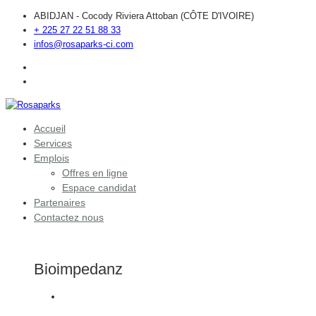
ABIDJAN - Cocody Riviera Attoban (CÔTE D'IVOIRE)
+ 225 27 22 51 88 33
infos@rosaparks-ci.com
Accueil
Services
Emplois
Offres en ligne
Espace candidat
Partenaires
Contactez nous
Bioimpedanz