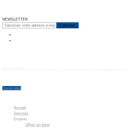
NEWSLETTER
A PROPOS
ROSAPARKS
se met au service de l’entrepreneuriat et accompagne les ent
Savoir plus
MENU
Accueil
Services
Emplois
Offres en ligne