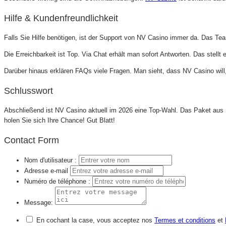
Hilfe & Kundenfreundlichkeit
Falls Sie Hilfe benötigen, ist der Support von NV Casino immer da. Das Team
Die Erreichbarkeit ist Top. Via Chat erhält man sofort Antworten. Das stellt 
Darüber hinaus erklären FAQs viele Fragen. Man sieht, dass NV Casino will, 
Schlusswort
Abschließend ist NV Casino aktuell im 2026 eine Top-Wahl. Das Paket aus 
holen Sie sich Ihre Chance! Gut Blatt!
Contact Form
Nom d'utilisateur :
Adresse e-mail
Numéro de téléphone :
Message:
En cochant la case, vous acceptez nos
Termes et conditions
et