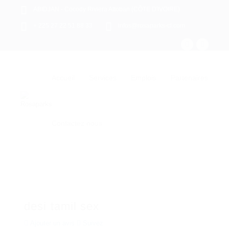
ABIDJAN - Cocody Riviera Attoban (CÔTE D'IVOIRE)
+ 225 27 22 51 88 33
infos@rosaparks-ci.com
Accueil
Services
Emplois
Partenaires
Contactez nous
desi tamil sex
Ajouter un avis
Suivez