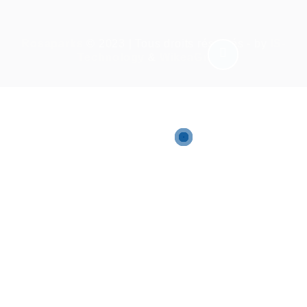
Rosaparks
© 2023 | Tous droits réservés - by
IS-
Technology
&
WikeaGroup
Required 'Candidate' login to applying this job.
Click here to
déconnexion :
And try again