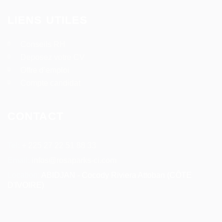
LIENS UTILES
Conseils RH
Deposez votre CV
Offre d’emploi
Compte candidat
CONTACT
Tel:
+ 225 27 22 51 88 33
Email:
infos@rosaparks-ci.com
Location:
ABIDJAN - Cocody Riviera Attoban (CÔTE
D'IVOIRE)