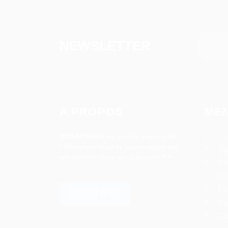
NEWSLETTER
A PROPOS
ME
Ac
ROSAPARKS
se met au service de
l’entrepreneuriat et accompagne les
Se
entreprises dans les solutions RH.
Em
Of
Es
SAVOIR PLUS
Pa
Co