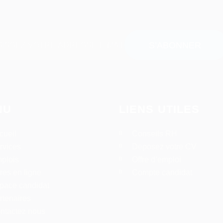
NU
LIENS UTILES
cueil
Conseils RH
rvices
Deposez votre CV
plois
Offre d’emploi
fres en ligne
Compte candidat
pace candidat
rtenaires
ntactez nous