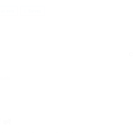
 un avis
Suivez
C
sultés
7
 करें