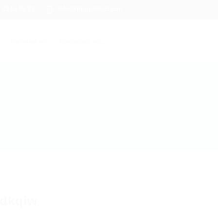
7 22 51 88 33
infos@rosaparks-ci.com
Partenaires
Contactez nous
xdkqiw