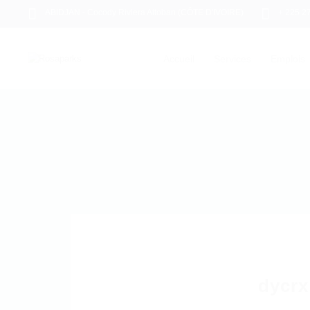
ABIDJAN - Cocody Riviera Attoban (CÔTE D'IVOIRE)
+ 225 2
Accueil
Services
Emplois
dycr