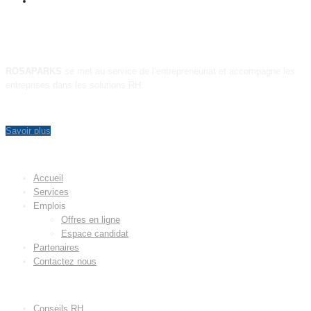
A PROPOS
ROSAPARKS
se met au service de l’entrepreneuriat et accompagne les
entreprises dans les solutions RH.
Savoir plus
MENU
Accueil
Services
Emplois
Offres en ligne
Espace candidat
Partenaires
Contactez nous
LIENS UTILES
Conseils RH