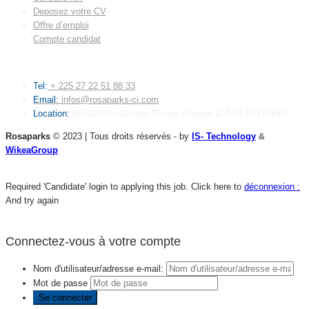
Deposez votre CV
Offre d’emploi
Compte candidat
CONTACT
Tel:
+ 225 27 22 51 88 33
Email:
infos@rosaparks-ci.com
Location:
ABIDJAN - Cocody Riviera Attoban (CÔTE D'IVOIRE)
Rosaparks
© 2023 | Tous droits réservés - by
IS- Technology
&
WikeaGroup
Required 'Candidate' login to applying this job.
Click here to
déconnexion :
And try again
Connectez-vous à votre compte
Nom d'utilisateur/adresse e-mail:
Mot de passe