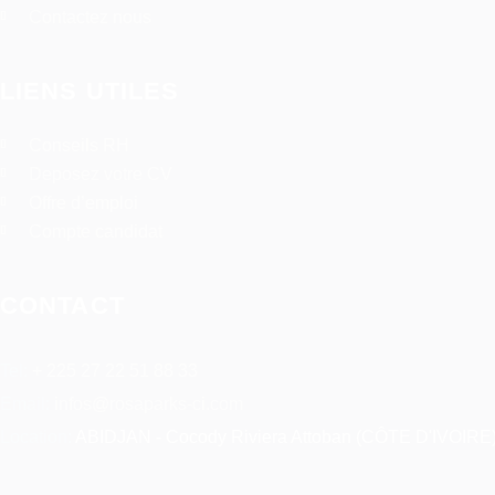
Contactez nous
LIENS UTILES
Conseils RH
Deposez votre CV
Offre d’emploi
Compte candidat
CONTACT
Tel:
+ 225 27 22 51 88 33
Email:
infos@rosaparks-ci.com
Location:
ABIDJAN - Cocody Riviera Attoban (CÔTE D'IVOIRE