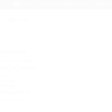
ABIDJAN - Cocody Riviera Attoban (CÔTE D'IVOIRE)
+ 225 27 22 
Accueil
Services
Emplois
Innerforce
Ajouter un avis
Suivez
Vue d'ensemble
Secteur
Zootechnie
Offres d'emploi
0
Consultés
27
Contact Form
Nom d'utilisateur :