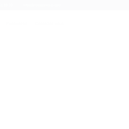
51 88 33
infos@rosaparks-ci.com
Partenaires
Contactez nous