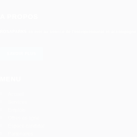
A PROPOS
ROSAPARKS
se met au service de l’entrepreneuriat et accompagne 
SAVOIR PLUS
MENU
Accueil
Services
Emplois
Offres en ligne
Espace candidat
Partenaires