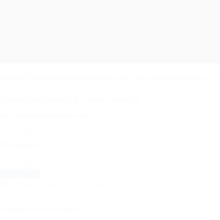
Rosapark
Required 'Candidate' login to applying this job.
Click here to
déconnexion :
And
Connectez-vous à votre compte
Nom d'utilisateur/adresse e-mail:
Mot de passe
Mot de passe oublié ?
|
S'enregistrer
Enregistrer le mot de passe