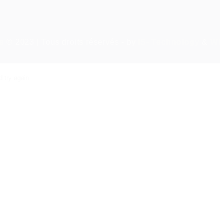
s
© 2023 | Tous droits réservés - by
IS- Technology
&
W
 try again