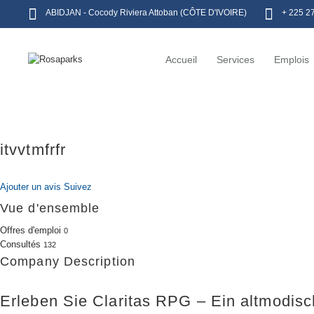
ABIDJAN - Cocody Riviera Attoban (CÔTE D'IVOIRE)
+ 225 2
Accueil
Services
Emplois
itvvtmfrfr
Ajouter un avis
Suivez
Vue d'ensemble
Offres d'emploi
0
Consultés
132
Company Description
Erleben Sie Claritas RPG – Ein altmodisc