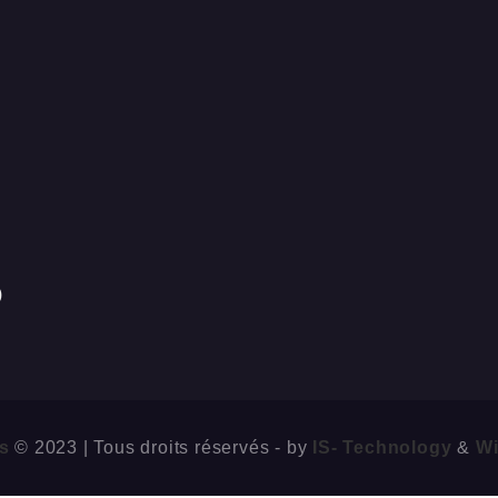
)
s
© 2023 | Tous droits réservés - by
IS- Technology
&
W