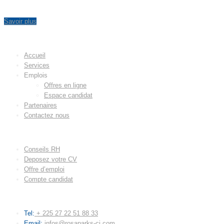
Savoir plus
MENU
Accueil
Services
Emplois
Offres en ligne
Espace candidat
Partenaires
Contactez nous
LIENS UTILES
Conseils RH
Deposez votre CV
Offre d’emploi
Compte candidat
CONTACT
Tel:
+ 225 27 22 51 88 33
Email:
infos@rosaparks-ci.com