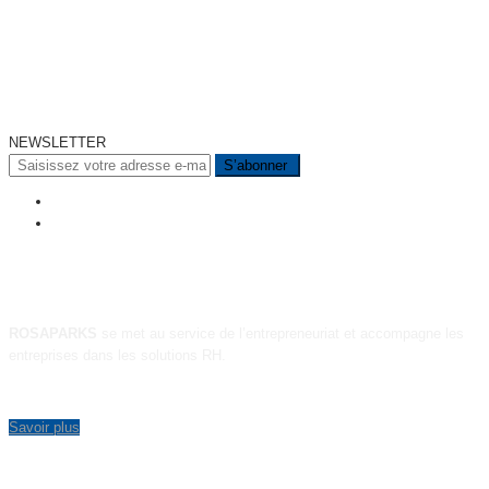
NEWSLETTER
A PROPOS
ROSAPARKS
se met au service de l’entrepreneuriat et accompagne les
entreprises dans les solutions RH.
Savoir plus
MENU