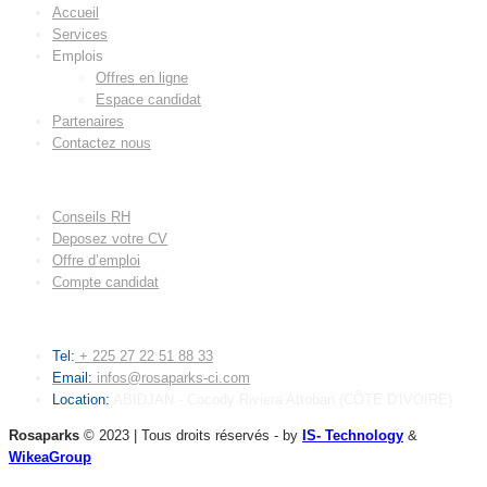
Accueil
Services
Emplois
Offres en ligne
Espace candidat
Partenaires
Contactez nous
LIENS UTILES
Conseils RH
Deposez votre CV
Offre d’emploi
Compte candidat
CONTACT
Tel:
+ 225 27 22 51 88 33
Email:
infos@rosaparks-ci.com
Location:
ABIDJAN - Cocody Riviera Attoban (CÔTE D'IVOIRE)
Rosaparks
© 2023 | Tous droits réservés - by
IS- Technology
&
WikeaGroup