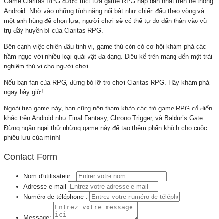
Game Claritas RPG được một tựa game RPG hấp dẫn nhất trên hệ thống
Android. Nhờ vào những tính năng nổi bật như chiến đấu theo vòng và
một anh hùng để chọn lựa, người chơi sẽ có thể tự do dấn thân vào vũ
trụ đầy huyền bí của Claritas RPG.
Bên cạnh việc chiến đấu tinh vi, game thủ còn có cơ hội khám phá các
hầm ngục với nhiều loại quái vật đa dạng. Điều kể trên mang đến một trải
nghiệm thú vị cho người chơi.
Nếu bạn fan của RPG, đừng bỏ lỡ trò chơi Claritas RPG. Hãy khám phá
ngay bây giờ!
Ngoài tựa game này, bạn cũng nên tham khảo các trò game RPG cổ điển
khác trên Android như Final Fantasy, Chrono Trigger, và Baldur’s Gate.
Đừng ngần ngại thử những game này để tạo thêm phấn khích cho cuộc
phiêu lưu của mình!
Contact Form
Nom d'utilisateur :
Adresse e-mail
Numéro de téléphone :
Message: