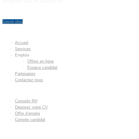
entreprises dans les solutions RH.
Savoir plus
MENU
Accueil
Services
Emplois
Offres en ligne
Espace candidat
Partenaires
Contactez nous
LIENS UTILES
Conseils RH
Deposez votre CV
Offre d’emploi
Compte candidat
CONTACT