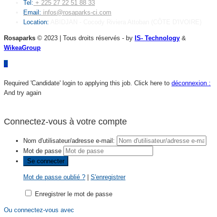
Tel:
+ 225 27 22 51 88 33
Email:
infos@rosaparks-ci.com
Location:
ABIDJAN - Cocody Riviera Attoban (CÔTE D'IVOIRE)
Rosaparks
© 2023 | Tous droits réservés - by
IS- Technology
&
WikeaGroup
Required 'Candidate' login to applying this job.
Click here to
déconnexion :
And try again
Connectez-vous à votre compte
Nom d'utilisateur/adresse e-mail:
Mot de passe
Mot de passe oublié ?
|
S'enregistrer
Enregistrer le mot de passe
Ou connectez-vous avec