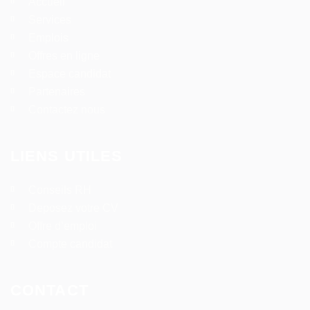
Accueil
Services
Emplois
Offres en ligne
Espace candidat
Partenaires
Contactez nous
LIENS UTILES
Conseils RH
Deposez votre CV
Offre d’emploi
Compte candidat
CONTACT