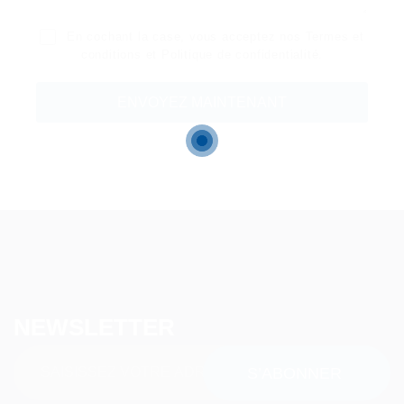
En cochant la case, vous acceptez nos
Termes et
conditions
et
Politique de confidentialité
.
NEWSLETTER