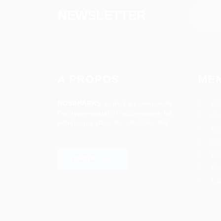
NEWSLETTER
A PROPOS
ME
Ac
ROSAPARKS
se met au service de
l’entrepreneuriat et accompagne les
Se
entreprises dans les solutions RH.
Em
Of
Es
SAVOIR PLUS
Pa
Co