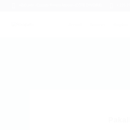
ABIDJAN - Cocody Riviera Attoban (CÔTE D'IVOIRE)
+ 225 2
Accueil
Services
Emplois
Pakal