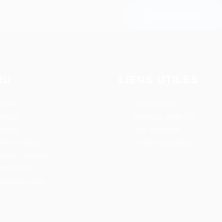
NU
LIENS UTILES
cueil
Conseils RH
rvices
Deposez votre CV
plois
Offre d’emploi
fres en ligne
Compte candidat
pace candidat
rtenaires
ntactez nous