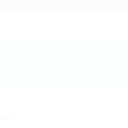
7 22 51 88 33
infos@rosaparks-ci.com
Partenaires
Contactez nous
ljob