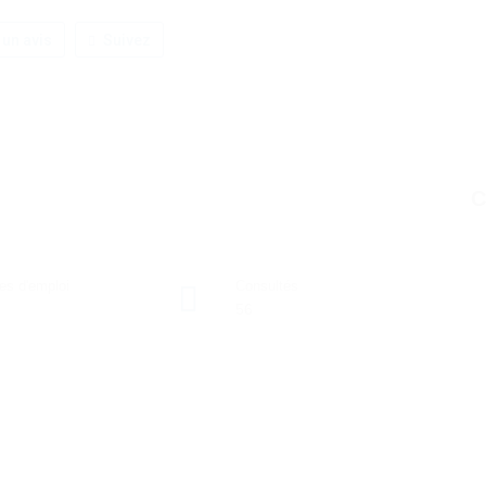
 un avis
Suivez
C
res d'emploi
Consultés
56