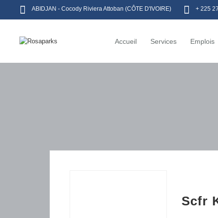
ABIDJAN - Cocody Riviera Attoban (CÔTE D'IVOIRE)
+ 225 2
Accueil
Services
Emplois
Scfr 