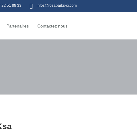
7 22 51 88 33
infos@rosaparks-ci.com
Partenaires
Contactez nous
Ksa