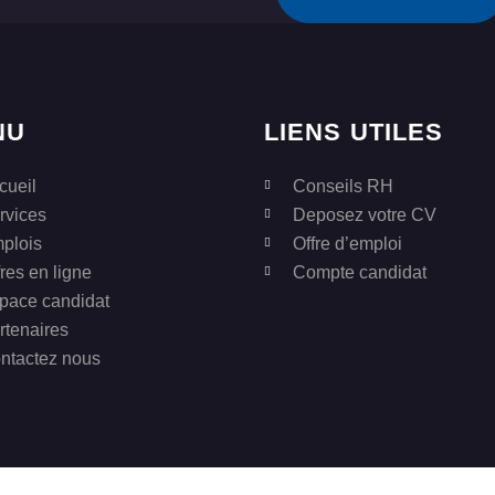
NU
LIENS UTILES
cueil
Conseils RH
rvices
Deposez votre CV
plois
Offre d’emploi
fres en ligne
Compte candidat
pace candidat
rtenaires
ntactez nous