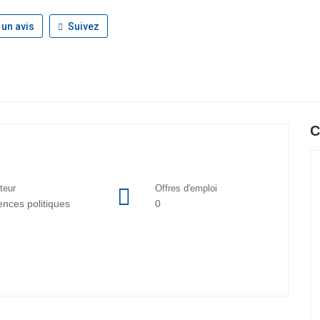
 un avis
Suivez
C
teur
Offres d'emploi
ences politiques
0