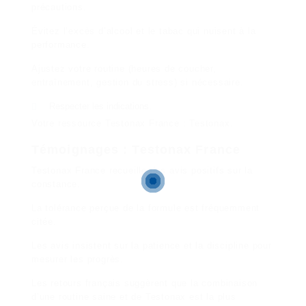
précautions.
Évitez l’excès d’alcool et le tabac qui nuisent à la
performance.
Ajustez votre routine (heures de coucher,
entraînement, gestion du stress) si nécessaire.
Respecter les indications.
Votre ressource Testonax France :
Testonax
.
Témoignages : Testonax France
Testonax France recueille des avis positifs sur la
constance.
La tolérance perçue de la formule est fréquemment
citée.
Les avis insistent sur la patience et la discipline pour
mesurer les progrès.
Les retours français suggèrent que la combinaison
d’une routine saine et de Testonax est la plus