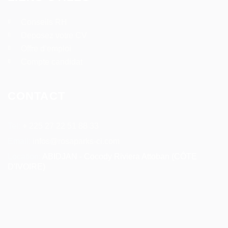
Conseils RH
Deposez votre CV
Offre d’emploi
Compte candidat
CONTACT
Tel:
+ 225 27 22 51 88 33
Email:
infos@rosaparks-ci.com
Location:
ABIDJAN - Cocody Riviera Attoban (CÔTE
D'IVOIRE)