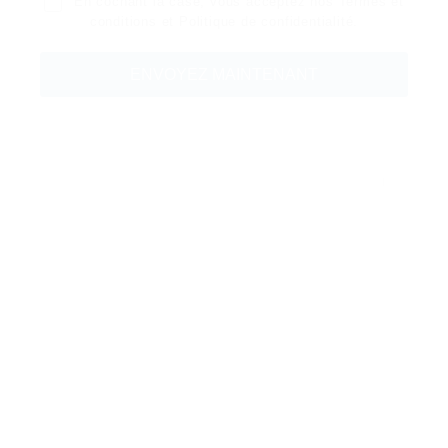
En cochant la case, vous acceptez nos
Termes et
conditions
et
Politique de confidentialité
.