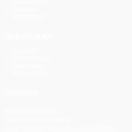
Espace candidat
Partenaires
Contactez nous
LIENS UTILES
Conseils RH
Deposez votre CV
Offre d’emploi
Compte candidat
CONTACT
Tel:
+ 225 27 22 51 88 33
Email:
infos@rosaparks-ci.com
Location:
ABIDJAN - Cocody Riviera Attoban (CÔTE