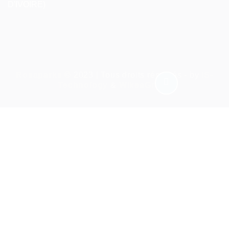
D'IVOIRE)
Rosaparks
© 2023 | Tous droits réservés - by
IS-
Technology
&
WikeaGroup