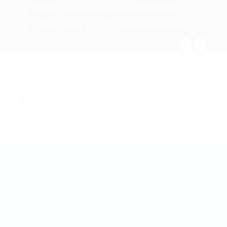
ABIDJAN - Cocody Riviera Attoban (CÔTE D'IVOIRE)
+ 225 27 22 51 88 33
infos@rosaparks-ci.com
Accueil
Services
Emplois
Partenaires
Contactez nous