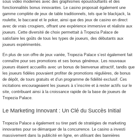
sous vidéo modernes avec des graphismes époustouflants et des
fonctionnalités bonus innovantes. Le casino proposait également une
gamme complète de jeux de table traditionnels, tels que le blackjack, la
roulette, le baccarat et le poker, ainsi que des jeux de casino en direct
avec de vrais croupiers, offrant une expérience immersive et réaliste aux
joueurs. Cette diversité de choix permettait à Tropezia Palace de
satisfaire les goûts de tous les types de joueurs, des débutants aux
joueurs expérimentés.
En plus de son offre de jeux variée, Tropezia Palace s’est également fait
connaître pour ses promotions et ses bonus généreux. Les nouveaux
joueurs étaient accueillis avec un bonus de bienvenue attractif, tandis que
les joueurs fidèles pouvaient profiter de promotions régulières, de bonus
de dépôt, de tours gratuits et d’un programme de fidélité exclusif. Ces
incitations encourageaient les joueurs à s’inscrire et à rester actifs sur le
site, contribuant ainsi à la croissance rapide de la base de joueurs de
Tropezia Palace.
Le Marketing Innovant : Un Clé du Succès Initial
Tropezia Palace a également su tirer parti de stratégies de marketing
innovantes pour se démarquer de la concurrence. Le casino a investi
massivement dans la publicité en ligne, en utilisant des bannières