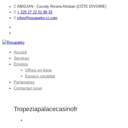
ABIDJAN - Cocody Riviera Attoban (CÔTE D'IVOIRE)
+ 225 27 22 51 88 33
infos@rosaparks-ci.com
Accueil
Services
Emplois
Offres en ligne
Espace candidat
Partenaires
Contactez nous
Tropeziapalacecasinofr