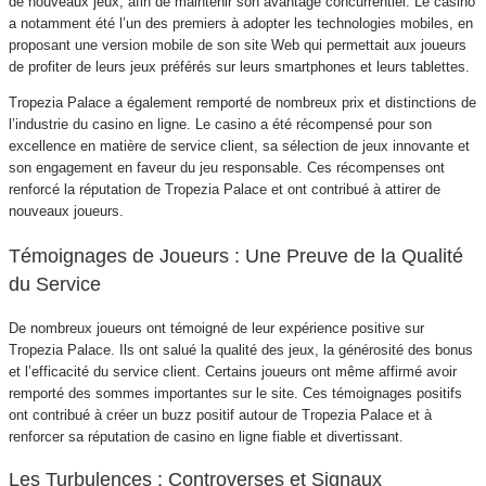
de nouveaux jeux, afin de maintenir son avantage concurrentiel. Le casino
a notamment été l’un des premiers à adopter les technologies mobiles, en
proposant une version mobile de son site Web qui permettait aux joueurs
de profiter de leurs jeux préférés sur leurs smartphones et leurs tablettes.
Tropezia Palace a également remporté de nombreux prix et distinctions de
l’industrie du casino en ligne. Le casino a été récompensé pour son
excellence en matière de service client, sa sélection de jeux innovante et
son engagement en faveur du jeu responsable. Ces récompenses ont
renforcé la réputation de Tropezia Palace et ont contribué à attirer de
nouveaux joueurs.
Témoignages de Joueurs : Une Preuve de la Qualité
du Service
De nombreux joueurs ont témoigné de leur expérience positive sur
Tropezia Palace. Ils ont salué la qualité des jeux, la générosité des bonus
et l’efficacité du service client. Certains joueurs ont même affirmé avoir
remporté des sommes importantes sur le site. Ces témoignages positifs
ont contribué à créer un buzz positif autour de Tropezia Palace et à
renforcer sa réputation de casino en ligne fiable et divertissant.
Les Turbulences : Controverses et Signaux