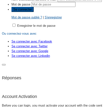
Mot de passe
Mot de passe oublié ?
|
S'enregistrer
Enregistrer le mot de passe
Ou connectez-vous avec
Se connecter avec Facebook
Se connecter avec Twitter
Se connecter avec Google
Se connecter avec Linkedin
Réponses
Account Activation
Before you can login, you must activate your account with the code sent