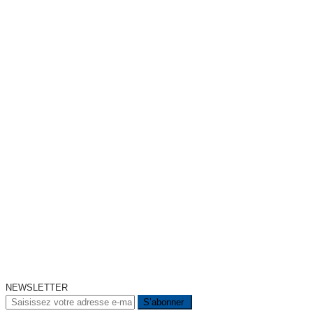
NEWSLETTER