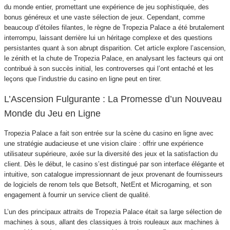
du monde entier, promettant une expérience de jeu sophistiquée, des
bonus généreux et une vaste sélection de jeux. Cependant, comme
beaucoup d’étoiles filantes, le règne de Tropezia Palace a été brutalement
interrompu, laissant derrière lui un héritage complexe et des questions
persistantes quant à son abrupt disparition. Cet article explore l’ascension,
le zénith et la chute de Tropezia Palace, en analysant les facteurs qui ont
contribué à son succès initial, les controverses qui l’ont entaché et les
leçons que l’industrie du casino en ligne peut en tirer.
L’Ascension Fulgurante : La Promesse d’un Nouveau
Monde du Jeu en Ligne
Tropezia Palace a fait son entrée sur la scène du casino en ligne avec
une stratégie audacieuse et une vision claire : offrir une expérience
utilisateur supérieure, axée sur la diversité des jeux et la satisfaction du
client. Dès le début, le casino s’est distingué par son interface élégante et
intuitive, son catalogue impressionnant de jeux provenant de fournisseurs
de logiciels de renom tels que Betsoft, NetEnt et Microgaming, et son
engagement à fournir un service client de qualité.
L’un des principaux attraits de Tropezia Palace était sa large sélection de
machines à sous, allant des classiques à trois rouleaux aux machines à