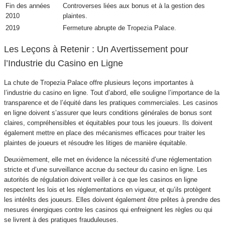
Fin des années
Controverses liées aux bonus et à la gestion des
2010
plaintes.
2019
Fermeture abrupte de Tropezia Palace.
Les Leçons à Retenir : Un Avertissement pour
l’Industrie du Casino en Ligne
La chute de Tropezia Palace offre plusieurs leçons importantes à
l’industrie du casino en ligne. Tout d’abord, elle souligne l’importance de la
transparence et de l’équité dans les pratiques commerciales. Les casinos
en ligne doivent s’assurer que leurs conditions générales de bonus sont
claires, compréhensibles et équitables pour tous les joueurs. Ils doivent
également mettre en place des mécanismes efficaces pour traiter les
plaintes de joueurs et résoudre les litiges de manière équitable.
Deuxièmement, elle met en évidence la nécessité d’une réglementation
stricte et d’une surveillance accrue du secteur du casino en ligne. Les
autorités de régulation doivent veiller à ce que les casinos en ligne
respectent les lois et les réglementations en vigueur, et qu’ils protègent
les intérêts des joueurs. Elles doivent également être prêtes à prendre des
mesures énergiques contre les casinos qui enfreignent les règles ou qui
se livrent à des pratiques frauduleuses.