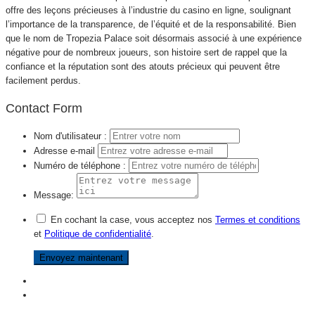
offre des leçons précieuses à l’industrie du casino en ligne, soulignant
l’importance de la transparence, de l’équité et de la responsabilité. Bien
que le nom de Tropezia Palace soit désormais associé à une expérience
négative pour de nombreux joueurs, son histoire sert de rappel que la
confiance et la réputation sont des atouts précieux qui peuvent être
facilement perdus.
Contact Form
Nom d'utilisateur :
Adresse e-mail
Numéro de téléphone :
Message:
En cochant la case, vous acceptez nos
Termes et conditions
et
Politique de confidentialité
.