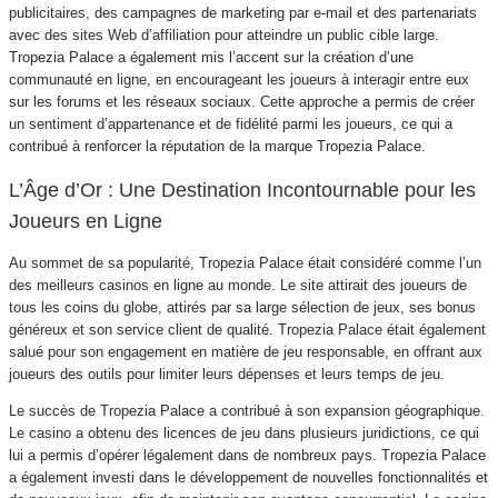
publicitaires, des campagnes de marketing par e-mail et des partenariats
avec des sites Web d’affiliation pour atteindre un public cible large.
Tropezia Palace a également mis l’accent sur la création d’une
communauté en ligne, en encourageant les joueurs à interagir entre eux
sur les forums et les réseaux sociaux. Cette approche a permis de créer
un sentiment d’appartenance et de fidélité parmi les joueurs, ce qui a
contribué à renforcer la réputation de la marque Tropezia Palace.
L’Âge d’Or : Une Destination Incontournable pour les
Joueurs en Ligne
Au sommet de sa popularité, Tropezia Palace était considéré comme l’un
des meilleurs casinos en ligne au monde. Le site attirait des joueurs de
tous les coins du globe, attirés par sa large sélection de jeux, ses bonus
généreux et son service client de qualité. Tropezia Palace était également
salué pour son engagement en matière de jeu responsable, en offrant aux
joueurs des outils pour limiter leurs dépenses et leurs temps de jeu.
Le succès de Tropezia Palace a contribué à son expansion géographique.
Le casino a obtenu des licences de jeu dans plusieurs juridictions, ce qui
lui a permis d’opérer légalement dans de nombreux pays. Tropezia Palace
a également investi dans le développement de nouvelles fonctionnalités et