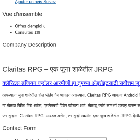
Ajouter un avis
Suivez
Vue d'ensemble
Offres d'emploi
0
Consultés
135
Company Description
Claritas RPG – एक जुना शाळेतील JRPG
क्लैरिटस डंजियन क्रॉलर आरपीजी हा तुमच्या अँड्रॉइटसाठी सर्वोत्त
आपल्याला जुना शाळेतील रोल प्लेइंग गेम आवडत असल्यास, Claritas RPG आपल्या Android डिव्हाइसस
या खेळात विविध हिरो आहेत, प्रत्येकाची विशेष कौशल्य आहे. खेळाडू त्यांचे सामर्थ्य एकत्र करू
जर तुम्हाला Claritas RPG’ आवडत असेल, तर तुम्ही खालील इतर जुना शाळेतील JRPG देखील 
Contact Form