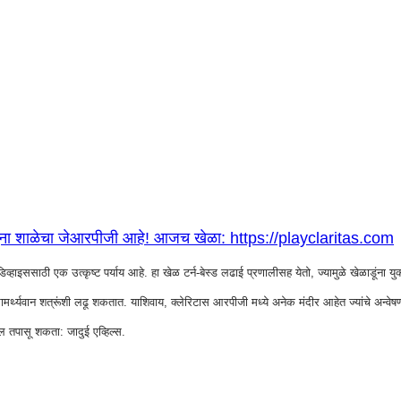
म जुना शाळेचा जेआरपीजी आहे! आजच खेळा: https://playclaritas.com
ाठी एक उत्कृष्ट पर्याय आहे. हा खेळ टर्न-बेस्ड लढाई प्रणालीसह येतो, ज्यामुळे खेळाडूंना युक्ती
न सामर्थ्यवान शत्रूंशी लढू शकतात. याशिवाय, क्लेरिटास आरपीजी मध्ये अनेक मंदीर आहेत ज्यांचे अ
तपासू शकता: जादुई एव्हिल्स.