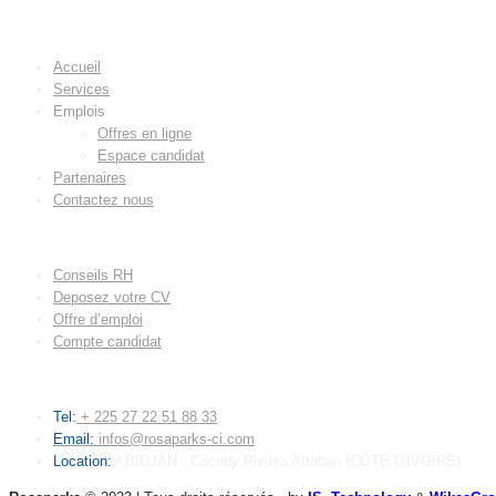
MENU
Accueil
Services
Emplois
Offres en ligne
Espace candidat
Partenaires
Contactez nous
LIENS UTILES
Conseils RH
Deposez votre CV
Offre d’emploi
Compte candidat
CONTACT
Tel:
+ 225 27 22 51 88 33
Email:
infos@rosaparks-ci.com
Location:
ABIDJAN - Cocody Riviera Attoban (CÔTE D'IVOIRE)