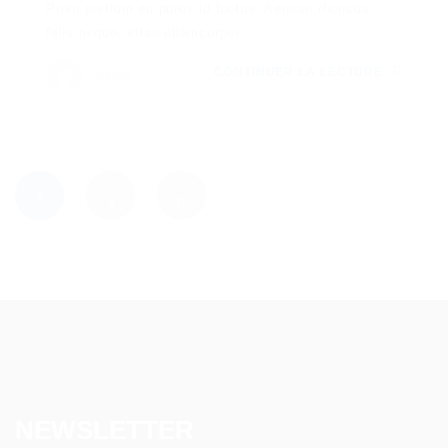
Proin pretium eu purus id luctus. Aenean rhoncus
felis neque, vitae ullamcorper...
CONTINUER LA LECTURE
admin
1
2
NEWSLETTER