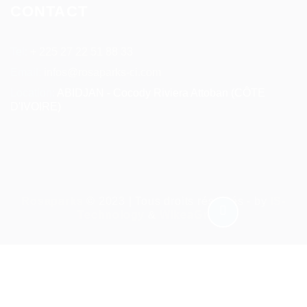
CONTACT
Tel:
+ 225 27 22 51 88 33
Email:
infos@rosaparks-ci.com
Location:
ABIDJAN - Cocody Riviera Attoban (CÔTE
D'IVOIRE)
Rosaparks
© 2023 | Tous droits réservés - by
IS-
Technology
&
WikeaGroup