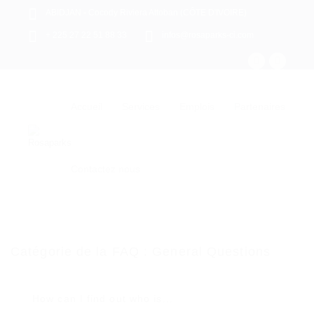
ABIDJAN - Cocody Riviera Attoban (CÔTE D'IVOIRE)
+ 225 27 22 51 88 33
infos@rosaparks-ci.com
Accueil
Services
Emplois
Partenaires
Contactez nous
Catégorie de la FAQ :
General Questions
How can I find out who is...