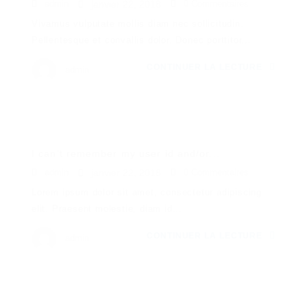
admin
janvier 22, 2018
0 Commentaires
Vivamus vulputate mollis diam nec sollicitudin.
Pellentesque et convallis dolor. Donec porttitor...
CONTINUER LA LECTURE
admin
I can’t remember my user id and/or...
admin
janvier 22, 2018
0 Commentaires
Lorem ipsum dolor sit amet, consectetur adipiscing
elit. Praesent molestie, diam id...
CONTINUER LA LECTURE
admin