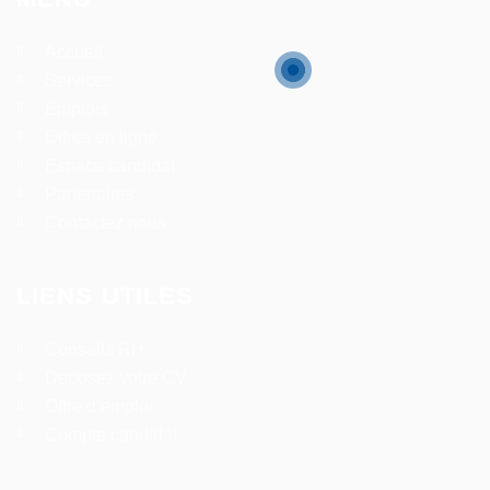
Accueil
Services
Emplois
Offres en ligne
Espace candidat
Partenaires
Contactez nous
LIENS UTILES
Conseils RH
Deposez votre CV
Offre d’emploi
Compte candidat