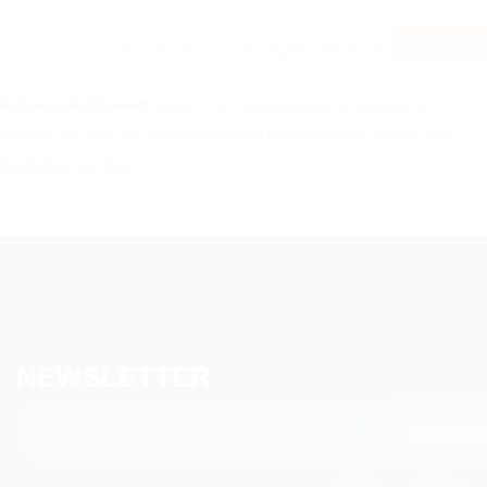
RSS Feed
Aucun enregistrement
Désolé ! Ne correspond pas à votre mot-clé
,
Changez les mots-clés de votre filtre pour les soumettre à nouveau
OU
Réinitialiser les filtres.
NEWSLETTER