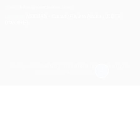
Email:
infos@rosaparks-ci.com
Location:
ABIDJAN - Cocody Riviera Attoban (CÔTE
D'IVOIRE)
Rosaparks
© 2023 | Tous droits réservés - by
IS-
Technology
&
WikeaGroup