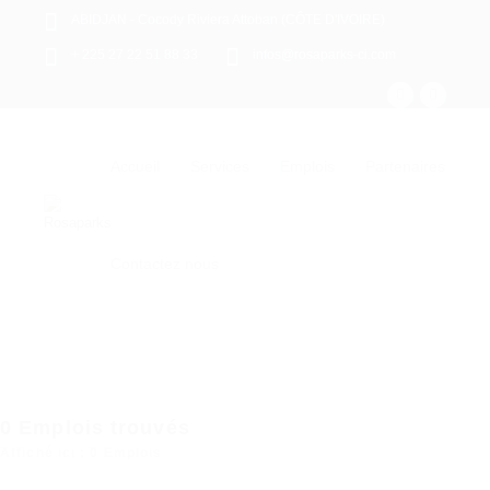
ABIDJAN - Cocody Riviera Attoban (CÔTE D'IVOIRE)
+ 225 27 22 51 88 33
infos@rosaparks-ci.com
Accueil
Services
Emplois
Partenaires
Contactez nous
0
Emplois trouvés
Affiché ici : 0 Emplois