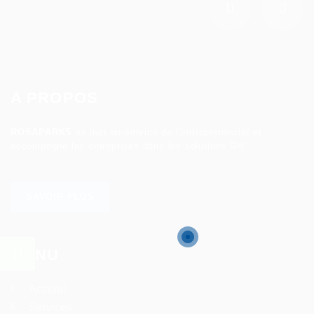
A PROPOS
ROSAPARKS
se met au service de l’entrepreneuriat et
accompagne les entreprises dans les solutions RH.
SAVOIR PLUS
MENU
Accueil
Services