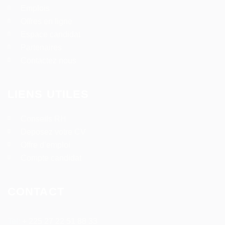
Emplois
Offres en ligne
Espace candidat
Partenaires
Contactez nous
LIENS UTILES
Conseils RH
Deposez votre CV
Offre d’emploi
Compte candidat
CONTACT
Tel:
+ 225 27 22 51 88 33