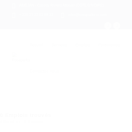
ABIDJAN - Cocody Riviera Attoban (CÔTE D'IVOIRE)
+ 225 27 22 51 88 33
infos@rosaparks-ci.com
Accueil
Services
Emplois
Partenaires
Contactez nous
0
Emplois trouvés
Affiché ici : 0 Emplois