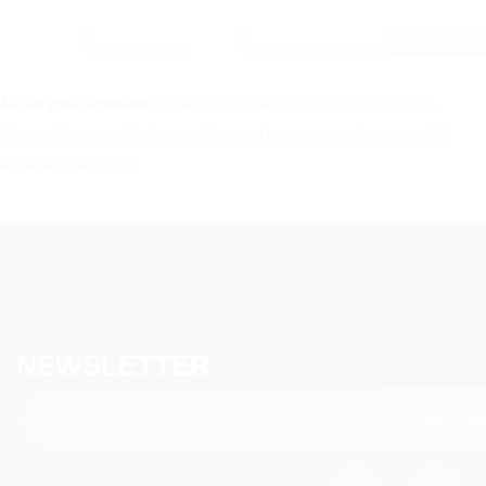
RSS Feed
Aucun enregistrement
Désolé ! Ne correspond pas à votre mot-clé
,
Changez les mots-clés de votre filtre pour les soumettre à nouveau
OU
Réinitialiser les filtres.
NEWSLETTER