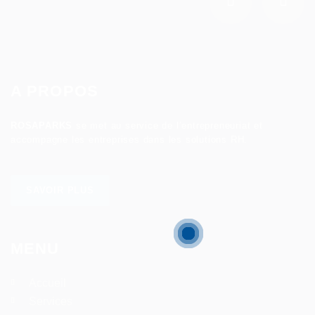
A PROPOS
ROSAPARKS
se met au service de l’entrepreneuriat et
accompagne les entreprises dans les solutions RH.
SAVOIR PLUS
MENU
Accueil
Services