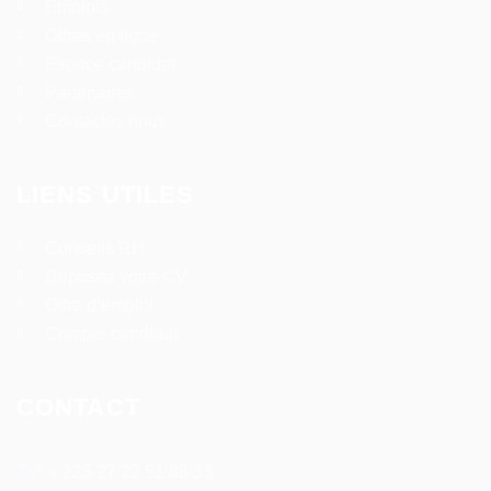
Emplois
Offres en ligne
Espace candidat
Partenaires
Contactez nous
LIENS UTILES
Conseils RH
Deposez votre CV
Offre d’emploi
Compte candidat
CONTACT
Tel:
+ 225 27 22 51 88 33