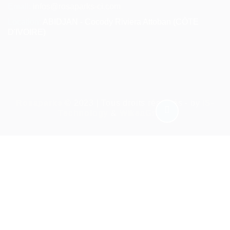
Email:
infos@rosaparks-ci.com
Location:
ABIDJAN - Cocody Riviera Attoban (CÔTE
D'IVOIRE)
Rosaparks
© 2023 | Tous droits réservés - by
IS-
Technology
&
WikeaGroup