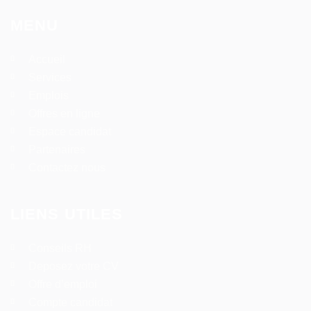
MENU
Accueil
Services
Emplois
Offres en ligne
Espace candidat
Partenaires
Contactez nous
LIENS UTILES
Conseils RH
Deposez votre CV
Offre d’emploi
Compte candidat