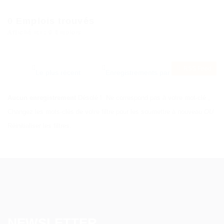
0
Emplois trouvés
Affiché ici : 0 Emplois
RSS Feed
Aucun enregistrement
Désolé ! Ne correspond pas à votre mot-clé
,
Changez les mots-clés de votre filtre pour les soumettre à nouveau
OU
Réinitialiser les filtres.
NEWSLETTER